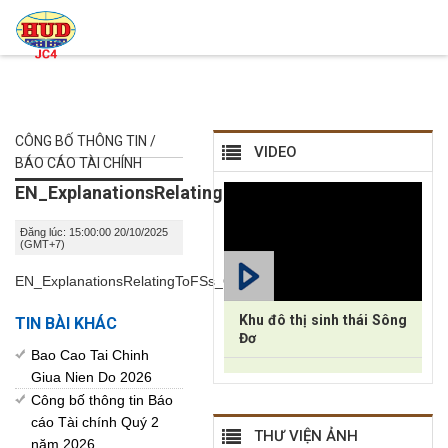
CÔNG BỐ THÔNG TIN /
VIDEO
BÁO CÁO TÀI CHÍNH
EN_ExplanationsRelatingToFSs_Q3_2025.signed
Đăng lúc: 15:00:00 20/10/2025
(GMT+7)
EN_ExplanationsRelatingToFSs_Q3_2025.signed.pdf
Khu đô thị sinh thái Sông
TIN BÀI KHÁC
Đơ
Bao Cao Tai Chinh
Giua Nien Do 2026
Công bố thông tin Báo
cáo Tài chính Quý 2
THƯ VIỆN ẢNH
năm 2026