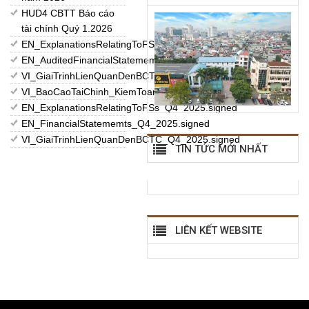
HUD4 CBTT Báo cáo
tài chính Quý 1.2026
EN_ExplanationsRelatingToFSs_2025.signed
EN_AuditedFinancialStatememts_2025.signed
VI_GiaiTrinhLienQuanDenBCTC_2025.
VI_BaoCaoTaiChinh_KiemToan_2025.
EN_ExplanationsRelatingToFSs_Q4_2025.signed
EN_FinancialStatememts_Q4_2025.signed
VI_GiaiTrinhLienQuanDenBCTC_Q4_2025.signed
TIN TỨC MỚI NHẤT
LIÊN KẾT WEBSITE