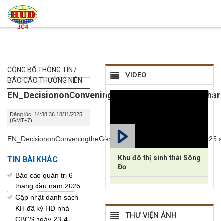
CÔNG BỐ THÔNG TIN /
VIDEO
BÁO CÁO THƯỜNG NIÊN
EN_DecisiononConveningtheGeneralMeetingofShar
Đăng lúc: 14:38:36 18/11/2025
(GMT+7)
EN_DecisiononConveningtheGeneralMeetingofShareholders_2025.s
Khu đô thị sinh thái Sông
TIN BÀI KHÁC
Đơ
Báo cáo quản trị 6
tháng đầu năm 2026
Cập nhật danh sách
KH đã ký HĐ nhà
THƯ VIỆN ẢNH
CBCS ngày 23-4-