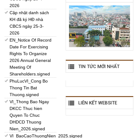
2026
Cập nhật danh sách
KH đã ký HĐ nhà
CBCS ngày 25-3-
2026
EN_Notice Of Record
Date For Exercising
Rights To Organize
2026 Annual General
TIN TỨC MỚI NHẤT
Meeting Of
Shareholders.signed
PhuLucVI_Cong Bo
Thong Tin Bat
Thuong.signed
VI_Thong Bao Ngay
LIÊN KẾT WEBSITE
DKCC Thuc hien
Quyen To Chuc
DHDCD Thuong
Nien_2026.signed
VI_BaoCaoThuongNien_2025.signed