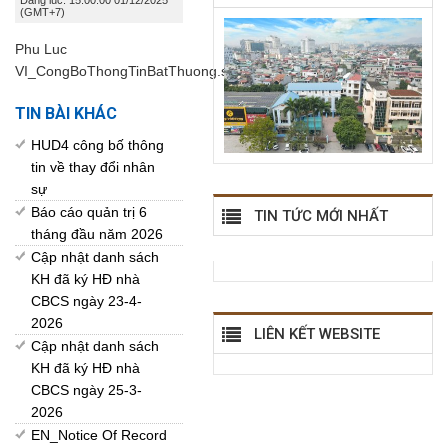
Đăng lúc: 15:00:00 01/12/2025
(GMT+7)
Phu Luc
VI_CongBoThongTinBatThuong.signed.pdf
TIN BÀI KHÁC
HUD4 công bố thông
tin về thay đổi nhân
sự
Báo cáo quản trị 6
TIN TỨC MỚI NHẤT
tháng đầu năm 2026
Cập nhật danh sách
KH đã ký HĐ nhà
CBCS ngày 23-4-
2026
LIÊN KẾT WEBSITE
Cập nhật danh sách
KH đã ký HĐ nhà
CBCS ngày 25-3-
2026
EN_Notice Of Record