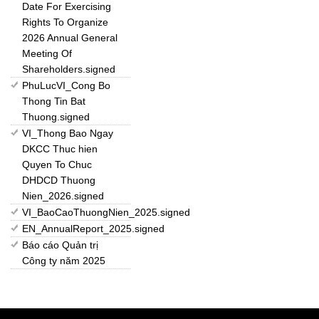
Date For Exercising
Rights To Organize
2026 Annual General
Meeting Of
Shareholders.signed
PhuLucVI_Cong Bo
Thong Tin Bat
Thuong.signed
VI_Thong Bao Ngay
DKCC Thuc hien
Quyen To Chuc
DHDCD Thuong
Nien_2026.signed
VI_BaoCaoThuongNien_2025.signed
EN_AnnualReport_2025.signed
Báo cáo Quản trị
Công ty năm 2025