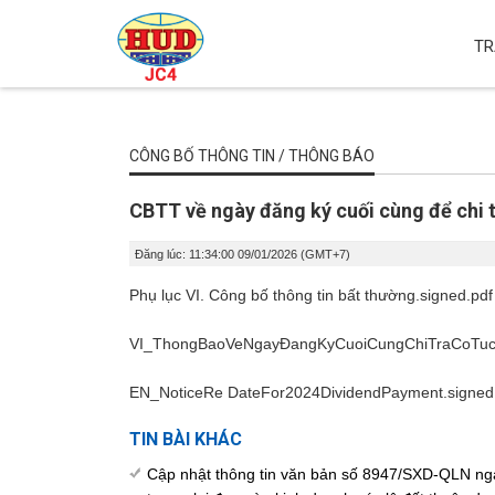
TR
CÔNG BỐ THÔNG TIN / THÔNG BÁO
CBTT về ngày đăng ký cuối cùng để chi 
Đăng lúc: 11:34:00 09/01/2026 (GMT+7)
Phụ lục VI. Công bố thông tin bất thường.signed.pdf
VI_ThongBaoVeNgayĐangKyCuoiCungChiTraCoTuc
EN_NoticeRe DateFor2024DividendPayment.signed
TIN BÀI KHÁC
Cập nhật thông tin văn bản số 8947/SXD-QLN ngà