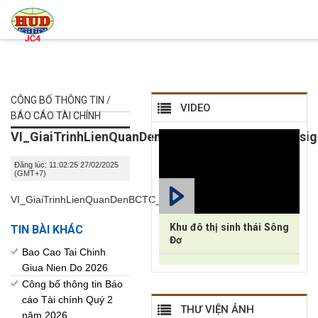
CÔNG BỐ THÔNG TIN /
VIDEO
BÁO CÁO TÀI CHÍNH
VI_GiaiTrinhLienQuanDenBCTC_KiemToan_2024.si
Đăng lúc: 11:02:25 27/02/2025
(GMT+7)
VI_GiaiTrinhLienQuanDenBCTC_KiemToan_2024.signed.pdf
Khu đô thị sinh thái Sông
TIN BÀI KHÁC
Đơ
Bao Cao Tai Chinh
Giua Nien Do 2026
Công bố thông tin Báo
cáo Tài chính Quý 2
THƯ VIỆN ẢNH
năm 2026