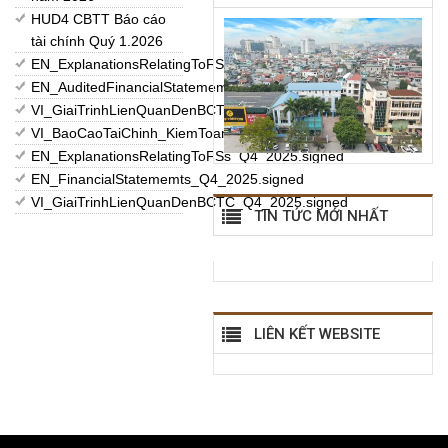
HUD4 CBTT Báo cáo
tài chính Quý 1.2026
EN_ExplanationsRelatingToFSs_2025.signed
EN_AuditedFinancialStatememts_2025.signed
VI_GiaiTrinhLienQuanDenBCTC_2025.
VI_BaoCaoTaiChinh_KiemToan_2025.
EN_ExplanationsRelatingToFSs_Q4_2025.signed
EN_FinancialStatememts_Q4_2025.signed
VI_GiaiTrinhLienQuanDenBCTC_Q4_2025.signed
TIN TỨC MỚI NHẤT
LIÊN KẾT WEBSITE