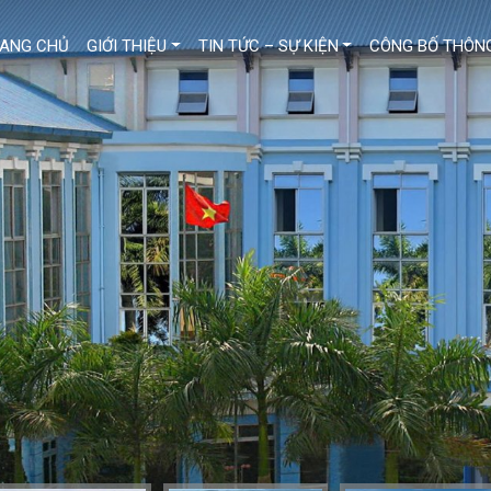
ANG CHỦ
GIỚI THIỆU
TIN TỨC – SỰ KIỆN
CÔNG BỐ THÔNG