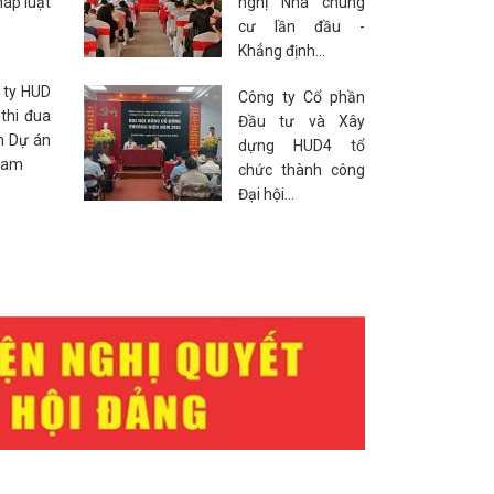
háp luật
nghị Nhà chung
cư lần đầu -
Khẳng định...
 ty HUD
Công ty Cổ phần
thi đua
Đầu tư và Xây
h Dự án
dựng HUD4 tổ
Nam
chức thành công
Đại hội...