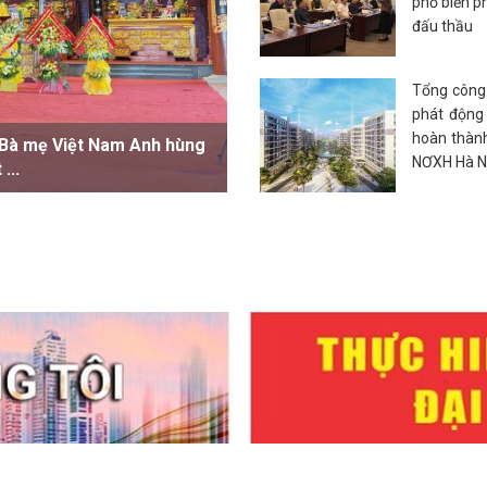
phổ biến p
đấu thầu
Tổng công
phát động 
hoàn thàn
hung cư lần đầu - Khẳng
NƠXH Hà 
.