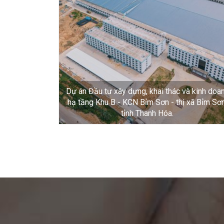
Dự án Đầu tư xây dựng, khai thác và kinh doa
hạ tầng Khu B - KCN Bỉm Sơn - thị xã Bỉm Sơn
tỉnh Thanh Hóa.