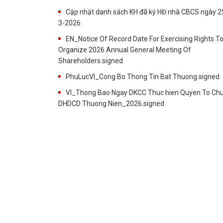
Cập nhật danh sách KH đã ký HĐ nhà CBCS ngày 2
3-2026
EN_Notice Of Record Date For Exercising Rights T
Organize 2026 Annual General Meeting Of
Shareholders.signed
PhuLucVI_Cong Bo Thong Tin Bat Thuong.signed
VI_Thong Bao Ngay DKCC Thuc hien Quyen To Ch
DHDCD Thuong Nien_2026.signed