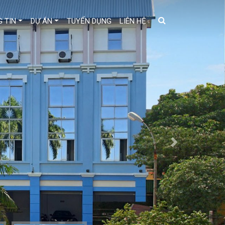
 TIN
DỰ ÁN
TUYỂN DỤNG
LIÊN HỆ