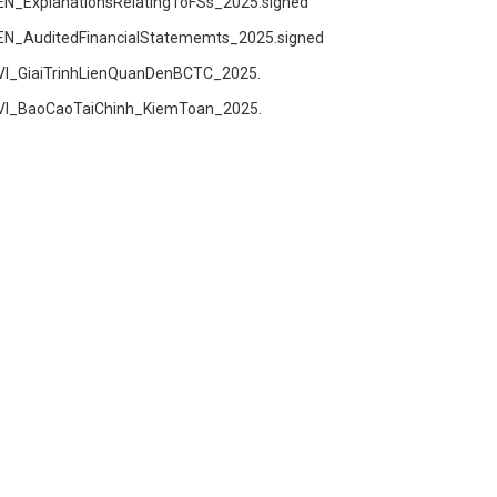
EN_ExplanationsRelatingToFSs_2025.signed
EN_AuditedFinancialStatememts_2025.signed
VI_GiaiTrinhLienQuanDenBCTC_2025.
VI_BaoCaoTaiChinh_KiemToan_2025.