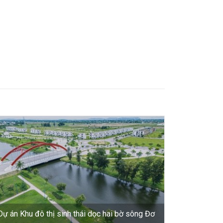
Dự án Khu đô thị sinh thái dọc hai bờ sông Đơ