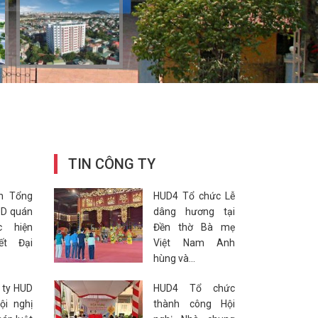
TIN CÔNG TY
n Tổng
HUD4 Tổ chức Lễ
UD quán
dâng hương tại
c hiện
Đền thờ Bà mẹ
ết Đại
Việt Nam Anh
hùng và...
 ty HUD
HUD4 Tổ chức
ội nghị
thành công Hội