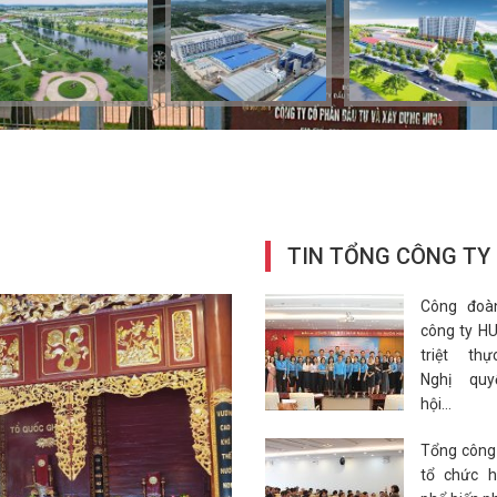
TIN TỔNG CÔNG TY
Công đoà
công ty H
triệt thự
Nghị quy
hội...
Tổng công
tổ chức h