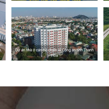
nh
,
Dự án nhà ở cán bộ chiến sĩ Công an tỉnh Thanh
Hóa